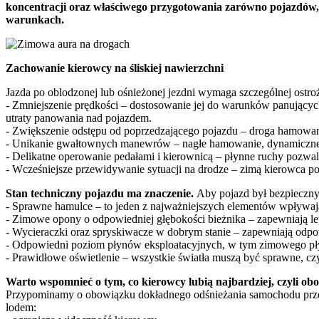
koncentracji oraz właściwego przygotowania zarówno pojazdów, 
warunkach.
Zachowanie kierowcy na śliskiej nawierzchni
Jazda po oblodzonej lub ośnieżonej jezdni wymaga szczególnej ostroż
- Zmniejszenie prędkości – dostosowanie jej do warunków panujących
utraty panowania nad pojazdem.
- Zwiększenie odstępu od poprzedzającego pojazdu – droga hamowania
- Unikanie gwałtownych manewrów – nagłe hamowanie, dynamiczne pr
- Delikatne operowanie pedałami i kierownicą – płynne ruchy pozw
- Wcześniejsze przewidywanie sytuacji na drodze – zimą kierowca 
Stan techniczny pojazdu ma znaczenie.
Aby pojazd był bezpieczn
- Sprawne hamulce – to jeden z najważniejszych elementów wpływaj
- Zimowe opony o odpowiedniej głębokości bieżnika – zapewniają le
- Wycieraczki oraz spryskiwacze w dobrym stanie – zapewniają odpowi
- Odpowiedni poziom płynów eksploatacyjnych, w tym zimowego płyn
- Prawidłowe oświetlenie – wszystkie światła muszą być sprawne, cz
Warto wspomnieć o tym, co kierowcy lubią najbardziej, czyli ob
Przypominamy o obowiązku dokładnego odśnieżania samochodu przed ro
lodem: