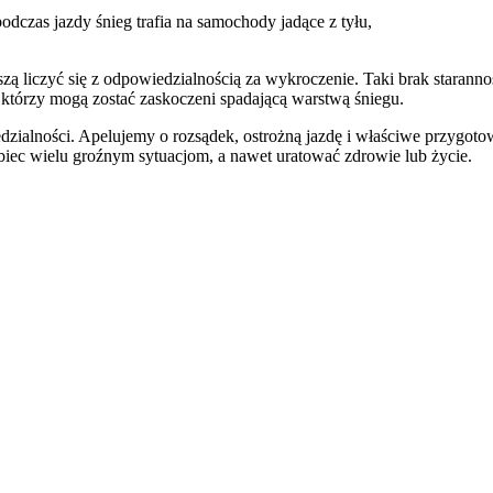
odczas jazdy śnieg trafia na samochody jadące z tyłu,
liczyć się z odpowiedzialnością za wykroczenie. Taki brak starannośc
którzy mogą zostać zaskoczeni spadającą warstwą śniegu.
alności. Apelujemy o rozsądek, ostrożną jazdę i właściwe przygot
ec wielu groźnym sytuacjom, a nawet uratować zdrowie lub życie.