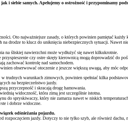
jak i siebie samych. Apelujemy o ostrożność i przypominamy pods
ności. Oto najważniejsze zasady, o których powinien pamiętać każdy k
 na drodze to klucz do uniknięcia niebezpiecznych sytuacji. Nawet n
 na śliskiej nawierzchni może wydłużyć się nawet kilkukrotnie.
zyspieszenie czy ostre skręty kierownicą mogą doprowadzić do pośl
alają zachować kontrolę nad samochodem.
powinien obserwować otoczenie z jeszcze większą uwagą, aby móc od
y w trudnych warunkach zimowych, powinien spełniać kilka podsta
ących na bezpieczeństwo jazdy.
pszą przyczepność i skracają drogę hamowania.
ednią widoczność, która zimą jest szczególnie istotna.
u do spryskiwaczy, który nie zamarza nawet w niskich temperaturac
yste i dobrze widoczne.
owiązek odśnieżania pojazdu.
zpoczęciem jazdy. Dotyczy to nie tylko szyb, ale również dachu, mask